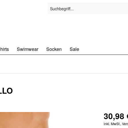
hirts
Swimwear
Socken
Sale
LLO
30,98 
inkl. MwSt., Ve