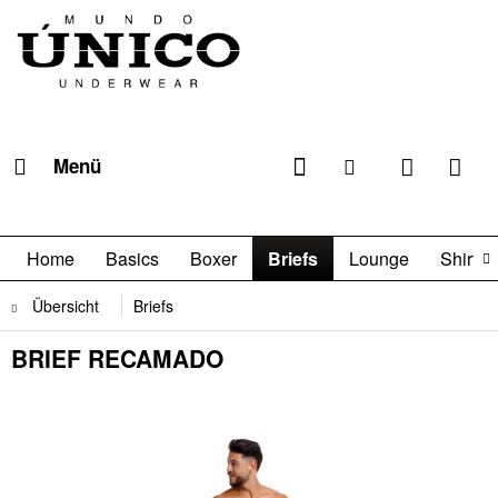
Menü
Home
Basics
Boxer
Briefs
Lounge
Shirts

Übersicht
Briefs
BRIEF RECAMADO