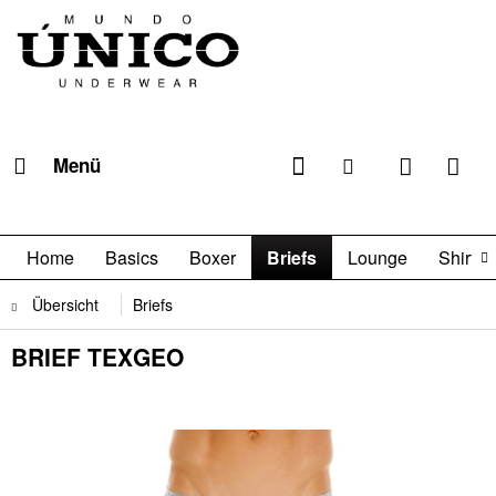
Menü
Home
Basics
Boxer
Briefs
Lounge
Shirts

Übersicht
Briefs
BRIEF TEXGEO